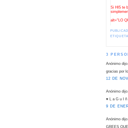
Si HI5 te 
simplement
alt="LO Q
PUBLICA
ETIQUET
3 PERSO
Anónimo dijo.
gracias por 
12 DE NOV
Anónimo dijo.
♥ L a G u I ñ
9 DE ENER
Anónimo dijo.
GREES QUE 