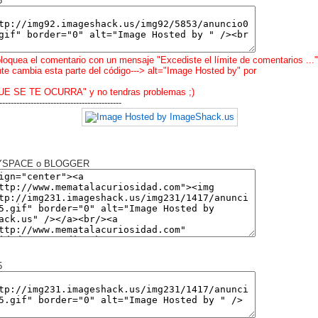
5
bloquea el comentario con un mensaje "Excediste el límite de comentarios ..."
e cambia esta parte del código---> alt="Image Hosted by" por
UE SE TE OCURRA" y no tendras problemas ;)
-------------------------------------------
MYSPACE o BLOGGER
5