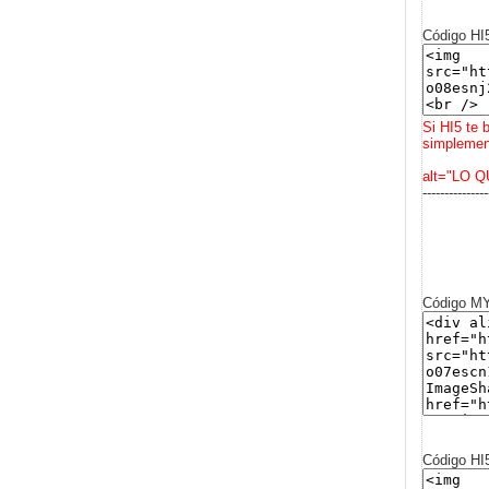
Código HI
Si HI5 te 
simplement
alt="LO Q
---------------
Código 
Código HI