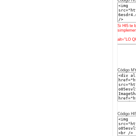
Código HI
Si HI5 te 
simplement
alt="LO Q
---------------
Código 
Código HI