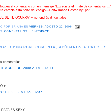
bloquea el comentario con un mensaje "Excediste el límite de comentarios ..."
e cambia esta parte del código---> alt="Image Hosted by" por
UE SE TE OCURRA" y no tendrás dificultades
DO POR
BRIANA
EN
VIERNES, AGOSTO 22, 2008
AS:
COMENTARIOS HI5 MYSPACE
NAS OPINARON. COMENTA, AYÚDANOS A CRECER:
..
los comentarios
IEMBRE DE 2008 A LAS 13:11
..
 O ♥
O DE 2009 A LAS 16:37
..
RAFA ES SEXY....