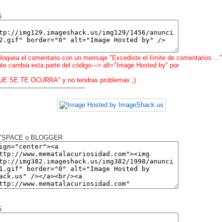
5
bloquea el comentario con un mensaje "Excediste el límite de comentarios ..."
e cambia esta parte del código---> alt="Image Hosted by" por
UE SE TE OCURRA" y no tendras problemas ;)
-------------------------------------------
MYSPACE o BLOGGER
5