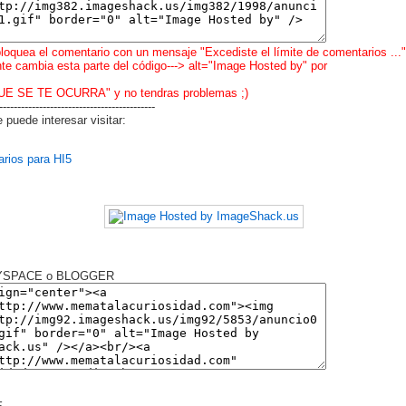
bloquea el comentario con un mensaje "Excediste el límite de comentarios ..."
e cambia esta parte del código---> alt="Image Hosted by" por
UE SE TE OCURRA" y no tendras problemas ;)
-------------------------------------------
 puede interesar visitar:
rios para HI5
MYSPACE o BLOGGER