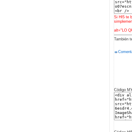
Si HI5 te 
simplement
alt="LO Q
---------------
También te
Comenta
Código 