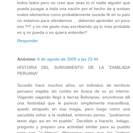
todos lados pero no creo que seas tú ni nadie alguién que
pueda juzagar a toda una nación por el hecho de q existan
malos elementos como probablemente sucede tb en tu país
no estamos para ofendernos ... deberian aprender un poco
eso !!!!! y no me gasto mas escribiendo pq lo mas probable
es q no pueda o no quiera entender!!
Responder
Anónimo
6 de agosto de 2009 a las 23:44
HISTORIA DEL SURGIMIENTO DE LA "DIABLADA
PERUANA"
Sucedio hace muchos años, un individuo de territorio
peruano viajaba sin rumbo en busca de su yo interno.
Viajando viajando llegó a tierras Bolivianas, encontrose alli
una festividad que le parecio simplemente maravillosa,
quedo atrapado en esa magia, pero luego como una
sacudida volvio a la realidad, entonces penso..."podriamos
tener algo asi en mi pueblo". Decidido a hacerlo, indago,
pregunto y preparo una actividad similar para su pueblo
pero son "sublimes" diferencias para que los "pobres