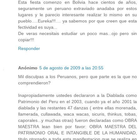
Esta fiesta comenzo en Bolivia hace cientos de años,
seguramente un peruano extraviado anadaba por estos
lugares y le parecio interesante realizar lo mismo en su
pueblo.....Eureka!!!.... ya sabemos por que creen que esta
fectividad es suya...
De veras necesitais estudiar un poco mas...ojo pero sin
copiar!!!
Responder
Anónimo
5 de agosto de 2009 a las 20:55
Mil disculpas a los Peruanos, pero que parte es la que no
comprendieron?
Inapropiadamente ustedes declararon a la Diablada como
Patrimonio del Peru en el 2003, cuando ya el año 2001 la
diablada y las restantes 47 danzas ( entre ellas morenada,
llamerada, cullawada, waca wacas, sicuris, thinkus, tobas,
caporales...y muchas otras) fueron declaradas como OBRA
MAESTRA lean bien por favor: OBRA MAESTRA DEL
PATRIMONIO ORAL E INTANGIBLE DE LA HUMANIDAD,
titulo otorgado a toda esta manifestacion que se realiza en