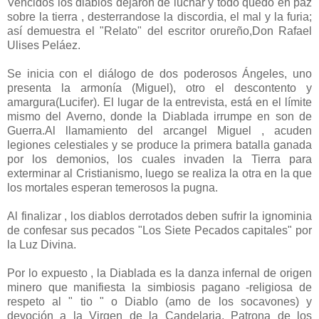
Vencidos los diablos dejaron de luchar y todo quedo en paz
sobre la tierra , desterrandose la discordia, el mal y la furia;
así demuestra el "Relato" del escritor orureño,Don Rafael
Ulises Peláez.
Se inicia con el diálogo de dos poderosos Ángeles, uno
presenta la armonía (Miguel), otro el descontento y
amargura(Lucifer). El lugar de la entrevista, está en el límite
mismo del Averno, donde la Diablada irrumpe en son de
Guerra.Al llamamiento del arcangel Miguel , acuden
legiones celestiales y se produce la primera batalla ganada
por los demonios, los cuales invaden la Tierra para
exterminar al Cristianismo, luego se realiza la otra en la que
los mortales esperan temerosos la pugna.
Al finalizar , los diablos derrotados deben sufrir la ignominia
de confesar sus pecados "Los Siete Pecados capitales" por
la Luz Divina.
Por lo expuesto , la Diablada es la danza infernal de origen
minero que manifiesta la simbiosis pagano -religiosa de
respeto al " tio " o Diablo (amo de los socavones) y
devoción a la Virgen de la Candelaria, Patrona de los