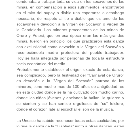
condenaba a trabajar toda su vida en los socavones de las
minas, en compensación a esos sufrimientos, encontraron
en el mito del supay o diablo una esperanza o desahogo
necesario, de respeto al tío o diablo que es amo de los
socavones y devoción a la Virgen del Socavón o Virgen de
la Candelaria. Los mineros procedentes de las minas de
Oruro y Potosí, que en esa época eran las más grandes
minas, fueron en principio los que practicaron esta danza
con exclusividad como devoción a la Virgen del Socavón y
reconociéndola madre protectora del pueblo trabajador.
Hoy se halla integrada por personas de toda la estructura
socio económico del medio.
Probablemente establecer el origen exacto de esta danza,
sea complicado, pero la festividad del "Carnaval de Oruro"
en devoción a la "Virgen del Socavón" patrona de los
mineros, tiene mucho mas de 100 años de antigüedad, es
en esta ciudad donde se la ha cultivado con mucho cariño,
donde los niños jóvenes y ancianos la bailan, la quieren y
se sienten y se han sentido orgullosos de "su" folclore,
donde el corazón late al escuchar el son de la música.
La Unesco ha sabido reconocer todas estas cualidades, por
lo que la danza de la "Diablada" junto a otras danzas, están