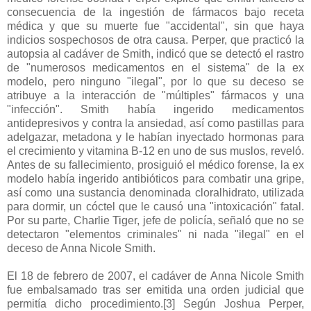
consecuencia de la ingestión de fármacos bajo receta
médica y que su muerte fue "accidental", sin que haya
indicios sospechosos de otra causa. Perper, que practicó la
autopsia al cadáver de Smith, indicó que se detectó el rastro
de "numerosos medicamentos en el sistema" de la ex
modelo, pero ninguno "ilegal", por lo que su deceso se
atribuye a la interacción de "múltiples" fármacos y una
"infección". Smith había ingerido medicamentos
antidepresivos y contra la ansiedad, así como pastillas para
adelgazar, metadona y le habían inyectado hormonas para
el crecimiento y vitamina B-12 en uno de sus muslos, reveló.
Antes de su fallecimiento, prosiguió el médico forense, la ex
modelo había ingerido antibióticos para combatir una gripe,
así como una sustancia denominada cloralhidrato, utilizada
para dormir, un cóctel que le causó una "intoxicación" fatal.
Por su parte, Charlie Tiger, jefe de policía, señaló que no se
detectaron "elementos criminales" ni nada "ilegal" en el
deceso de Anna Nicole Smith.
El 18 de febrero de 2007, el cadáver de Anna Nicole Smith
fue embalsamado tras ser emitida una orden judicial que
permitía dicho procedimiento.[3] Según Joshua Perper,