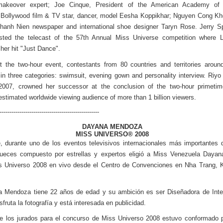
akeover expert; Joe Cinque, President of the American Academy of H
 Bollywood film & TV star, dancer, model Eesha Koppikhar; Nguyen Cong Khe
Thanh Nien newspaper and international shoe designer Taryn Rose. Jerry S
ted the telecast of the 57th Annual Miss Universe competition where
her hit "Just Dance".
t the two-hour event, contestants from 80 countries and territories aroun
n three categories: swimsuit, evening gown and personality interview. Riyo
2007, crowned her successor at the conclusion of the two-hour primetime
estimated worldwide viewing audience of more than 1 billion viewers.
--------------------------------------------------
DAYANA MENDOZA
MISS UNIVERSO® 2008
, durante uno de los eventos televisivos internacionales más importantes 
jueces compuesto por estrellas y expertos eligió a Miss Venezuela Daya
 Universo 2008 en vivo desde el Centro de Convenciones en Nha Trang, 
ta Mendoza tiene 22 años de edad y su ambición es ser Diseñadora de Inter
sfruta la fotografía y está interesada en publicidad.
de los jurados para el concurso de Miss Universo 2008 estuvo conformado 