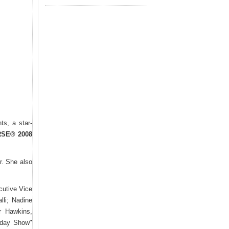
ts, a star-
RSE® 2008
r. She also
cutive Vice
lli; Nadine
r Hawkins,
Today Show"