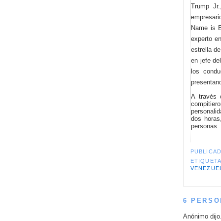
Trump Jr.
empresari
Name is Ea
experto e
estrella d
en jefe de
los cond
presentand
A través 
compitier
personalid
dos horas
personas.
PUBLICA
ETIQUET
VENEZUE
6 PERSO
Anónimo dijo.