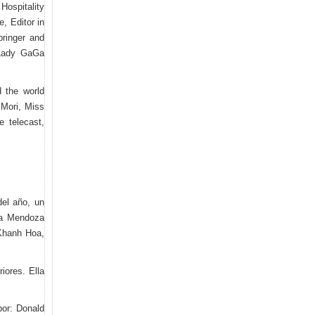
ospitality
, Editor in
pringer and
 Lady GaGa
d the world
 Mori, Miss
 telecast,
del año, un
na Mendoza
Khanh Hoa,
iores. Ella
por: Donald