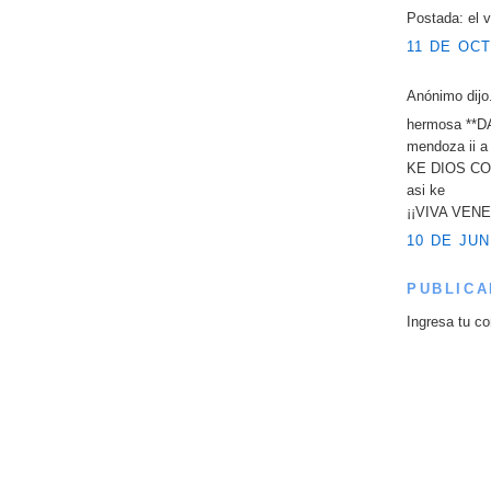
Postada: el v
11 DE OCT
Anónimo dijo.
hermosa **D
mendoza ii a
KE DIOS COL
asi ke
¡¡VIVA VENE
10 DE JUN
PUBLICA
Ingresa tu co