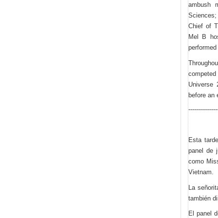
ambush m
Sciences;
Chief of 
Mel B hos
performed 
Throughou
competed i
Universe 
before an 
---------------
Esta tarde
panel de 
como Miss
Vietnam.
La señori
también di
El panel 