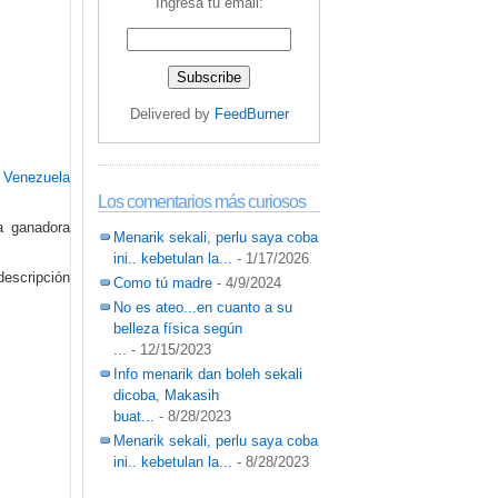
Ingresa tu email:
Delivered by
FeedBurner
s Venezuela
Los comentarios más curiosos
a ganadora
Menarik sekali, perlu saya coba
ini.. kebetulan la...
- 1/17/2026
descripción
Como tú madre
- 4/9/2024
No es ateo...en cuanto a su
belleza física según
...
- 12/15/2023
Info menarik dan boleh sekali
dicoba, Makasih
buat...
- 8/28/2023
Menarik sekali, perlu saya coba
ini.. kebetulan la...
- 8/28/2023