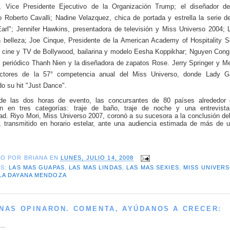
, Vice Presidente Ejecutivo de la Organización Trump; el diseñador 
o Roberto Cavalli; Nadine Velazquez, chica de portada y estrella la serie
rl"; Jennifer Hawkins, presentadora de televisión y Miss Universo 2004; L
n belleza; Joe Cinque, Presidente de la American Academy of Hospitality S
e cine y TV de Bollywood, bailarina y modelo Eesha Koppikhar; Nguyen Cong
l periódico Thanh Nien y la diseñadora de zapatos Rose. Jerry Springer y Me
uctores de la 57° competencia anual del Miss Universo, donde Lady 
o su hit "Just Dance".
de las dos horas de evento, las concursantes de 80 países alrededor
on en tres categorías: traje de baño, traje de noche y una entrevist
ad. Riyo Mori, Miss Universo 2007, coronó a su sucesora a la conclusión de
, transmitido en horario estelar, ante una audiencia estimada de más de u
DO POR
BRIANA
EN
LUNES, JULIO 14, 2008
AS:
LAS MAS GUAPAS
,
LAS MAS LINDAS
,
LAS MAS SEXIES
,
MISS UNIVER
LA DAYANA MENDOZA
NAS OPINARON. COMENTA, AYÚDANOS A CRECER:
..