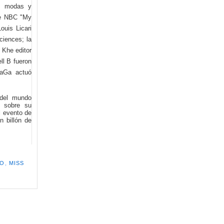
de modas y
 de NBC "My
ouis Licari
ciences; la
 Khe editor
ll B fueron
GaGa actuó
 del mundo
a sobre su
l evento de
n billón de
SO
,
MISS