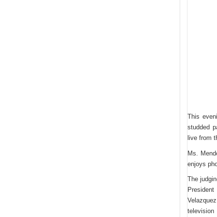
This eveni
studded p
live from
t
Ms. Mendoz
enjoys pho
The judgin
President 
Velazquez
television