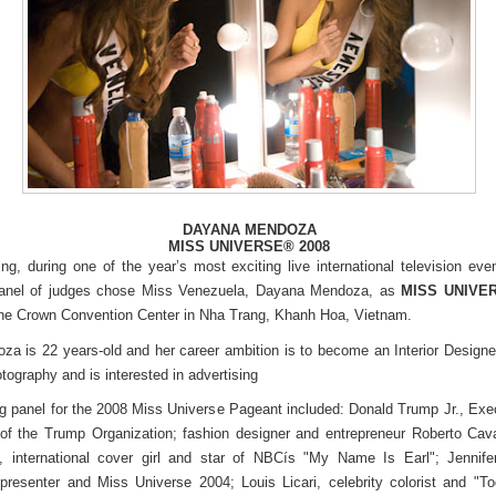
DAYANA MENDOZA
MISS UNIVERSE® 2008
ng, during one of the year’s most exciting live international television even
anel of judges chose Miss Venezuela, Dayana Mendoza, as
MISS UNIVE
he Crown Convention Center in Nha Trang, Khanh Hoa, Vietnam.
a is 22 years-old and her career ambition is to become an Interior Designe
tography and is interested in advertising
g panel for the 2008 Miss Universe Pageant included: Donald Trump Jr., Exe
of the Trump Organization; fashion designer and entrepreneur Roberto Cava
, international cover girl and star of NBCís "My Name Is Earl"; Jennife
 presenter and Miss Universe 2004; Louis Licari, celebrity colorist and "