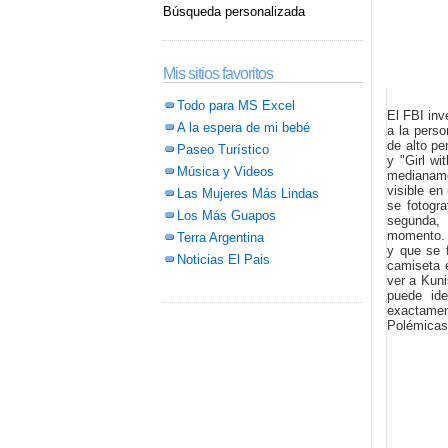
Búsqueda personalizada
Mis sitios favoritos
Todo para MS Excel
El FBI inv
A la espera de mi bebé
a la perso
de alto pe
Paseo Turístico
y "Girl wi
Música y Videos
medianame
visible en
Las Mujeres Más Lindas
se fotogr
Los Más Guapos
segunda,
momento. E
Terra Argentina
y que se f
Noticias El Pais
camiseta e
ver a Kuni
puede id
exactament
Polémicas