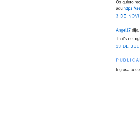
Os quiero re
aqui
https://
3 DE NOVI
Angel17
dijo.
That's not ri
13 DE JUL
PUBLICA
Ingresa tu co