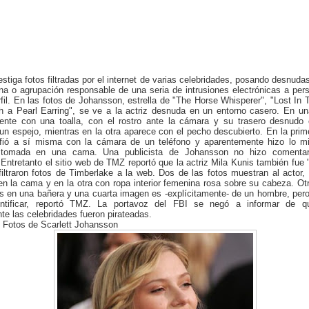
estiga fotos filtradas por el internet de varias celebridades, posando desnuda
na o agrupación responsable de una seria de intrusiones electrónicas a per
rfil. En las fotos de Johansson, estrella de "The Horse Whisperer", "Lost In T
th a Pearl Earring", se ve a la actriz desnuda en un entorno casero. En u
nte con una toalla, con el rostro ante la cámara y su trasero desnudo 
 un espejo, mientras en la otra aparece con el pecho descubierto. En la pri
afió a sí misma con la cámara de un teléfono y aparentemente hizo lo m
 tomada en una cama. Una publicista de Johansson no hizo comentar
ntretanto el sitio web de TMZ reportó que la actriz Mila Kunis también fue
iltraron fotos de Timberlake a la web. Dos de las fotos muestran al actor,
n la cama y en la otra con ropa interior femenina rosa sobre su cabeza. Otr
s en una bañera y una cuarta imagen es -explícitamente- de un hombre, per
entificar, reportó TMZ. La portavoz del FBI se negó a informar de 
e las celebridades fueron pirateadas.
 Fotos de Scarlett Johansson