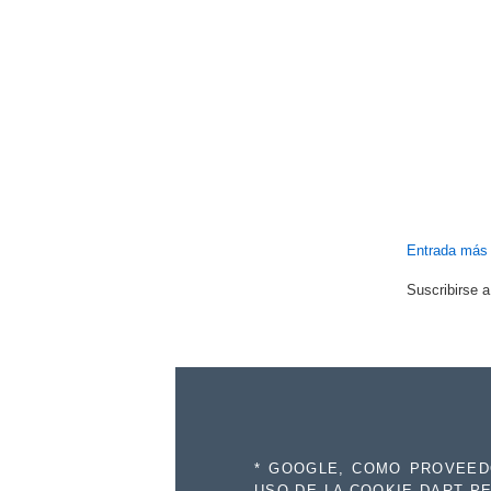
Entrada más 
Suscribirse 
* GOOGLE, COMO PROVEEDO
USO DE LA COOKIE DART PE