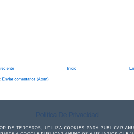
reciente
Inicio
En
a:
Enviar comentarios (Atom)
Política De Privacidad
R DE TERCEROS, UTILIZA COOKIES PARA PUBLICAR ANUN
RMITE A GOOGLE PUBLICAR ANUNCIOS A USUARIOS QUE V