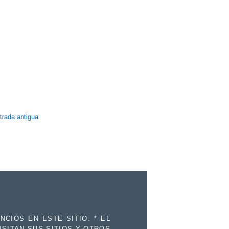
trada antigua
CIOS EN ESTE SITIO. * EL
ISITAN SUS SITIOS Y OTROS