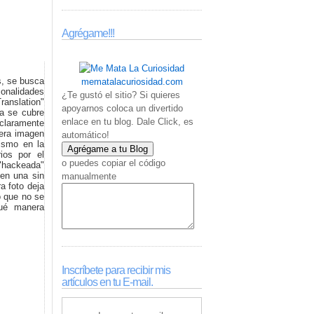
Agrégame!!!
s, se busca
mematalacuriosidad.com
sonalidades
¿Te gustó el sitio? Si quieres
ranslation"
apoyarnos coloca un divertido
na se cubre
enlace en tu blog. Dale Click, es
claramente
mera imagen
automático!
ismo en la
ios por el
o puedes copiar el código
 "hackeada"
 en una sin
manualmente
a foto deja
o que no se
qué manera
Inscríbete para recibir mis
artículos en tu E-mail.