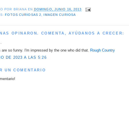
DO POR
BRIANA
EN
DOMINGO, JUNIO 16, 2013
AS:
FOTOS CURIOSAS 2
,
IMAGEN CURIOSA
NAS OPINARON. COMENTA, AYÚDANOS A CRECER:
..
 are so funny. I'm impressed by the one who did that.
Rough Country
IO DE 2023 A LAS 5:26
R UN COMENTARIO
mentario!