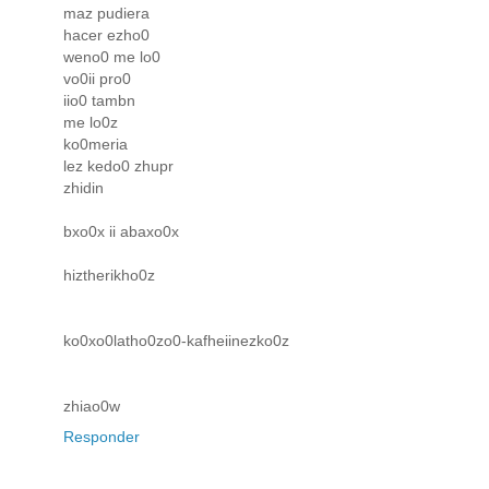
maz pudiera
hacer ezho0
weno0 me lo0
vo0ii pro0
iio0 tambn
me lo0z
ko0meria
lez kedo0 zhupr
zhidin
bxo0x ii abaxo0x
hiztherikho0z
ko0xo0latho0zo0-kafheiinezko0z
zhiao0w
Responder