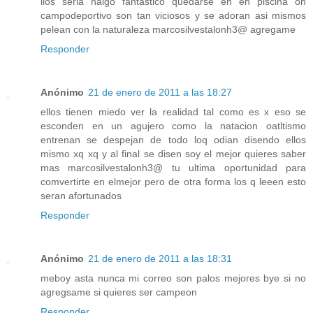
llos seria halgo fantastico quedarse en en piscina oh
campodeportivo son tan viciosos y se adoran asi mismos
pelean con la naturaleza marcosilvestalonh3@ agregame
Responder
Anónimo
21 de enero de 2011 a las 18:27
ellos tienen miedo ver la realidad tal como es x eso se
esconden en un agujero como la natacion oatltismo
entrenan se despejan de todo loq odian disendo ellos
mismo xq xq y al final se disen soy el mejor quieres saber
mas marcosilvestalonh3@ tu ultima oportunidad para
comvertirte en elmejor pero de otra forma los q leeen esto
seran afortunados
Responder
Anónimo
21 de enero de 2011 a las 18:31
meboy asta nunca mi correo son palos mejores bye si no
agregsame si quieres ser campeon
Responder