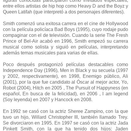
figuras conocidas participaron como invitados especiales,
entre ellos artistas de hip hop como Heavy D and the Boyz y
Queen Latifah (que interpretó a dos personajes diferentes).
Smith comenzó una exitosa carrera en el cine de Hollywood
con la película policíaca Bad Boys (1995), cuyo rodaje pudo
compaginar con el de televisión. Cuando la serie The Fresh
Prince of Bel-Air acabó en 1996, Smith empezó su carrera
musical como solista y siguió en películas, interpretando
además temas musicales para varias de ellas.
Poco después protagonizó películas destacables como
Independence Day (1996), Men in Black y su secuela (1997
y 2002, respectivamente), en 1998, Enemigo público, Ali
(2001), por la que fue candidato al Óscar al mejor actor, Yo,
Robot (2004), Hitch en 2005 , The Pursuit of Happyness (en
español, En busca de la felicidad), en 2006 , I am legend
(Soy leyenda) en 2007 y Hancock en 2008.
En 1992 se casó con la actriz Sheree Zampino, con la que
tuvo un hijo, Willard Christopher III, también llamado Trey.
Se divorciaron en 1995. En 1997 se casó con la actriz Jada
Pinkett Smith, con la que ha tenido dos hijos: Jaden