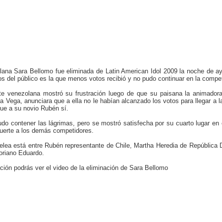
ana Sara Bellomo fue eliminada de Latin American Idol 2009 la noche de ay
os del público es la que menos votos recibió y no pudo continuar en la compe
te venezolana mostró su frustración luego de que su paisana la animador
a Vega, anunciara que a ella no le habían alcanzado los votos para llegar a la
ue a su novio Rubén sí.
do contener las lágrimas, pero se mostró satisfecha por su cuarto lugar en el
uerte a los demás competidores.
elea está entre Rubén representante de Chile, Martha Heredia de República
oriano Eduardo.
ción podrás ver el video de la eliminación de Sara Bellomo