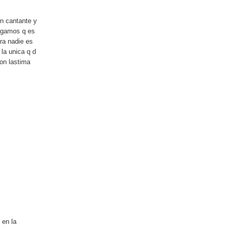
en cantante y
digamos q es
ra nadie es
la unica q d
on lastima
 en la