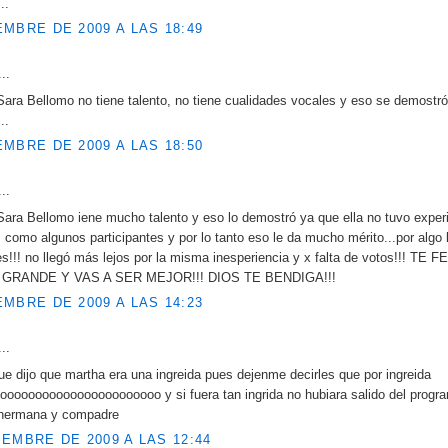
..
EMBRE DE 2009 A LAS 18:49
..
Sara Bellomo no tiene talento, no tiene cualidades vocales y eso se demostró
..
EMBRE DE 2009 A LAS 18:50
..
Sara Bellomo iene mucho talento y eso lo demostró ya que ella no tuvo exper
I como algunos participantes y por lo tanto eso le da mucho mérito...por algo 
s!!! no llegó más lejos por la misma inesperiencia y x falta de votos!!! TE 
GRANDE Y VAS A SER MEJOR!!! DIOS TE BENDIGA!!!
EMBRE DE 2009 A LAS 14:23
..
que dijo que martha era una ingreida pues dejenme decirles que por ingreida
oooooooooooooooooooooo y si fuera tan ingrida no hubiara salido del progr
 hermana y compadre
IEMBRE DE 2009 A LAS 12:44