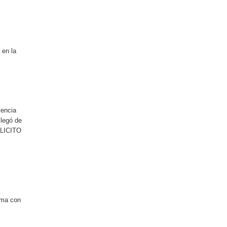
 en la
iencia
llegó de
FELICITO
ama con