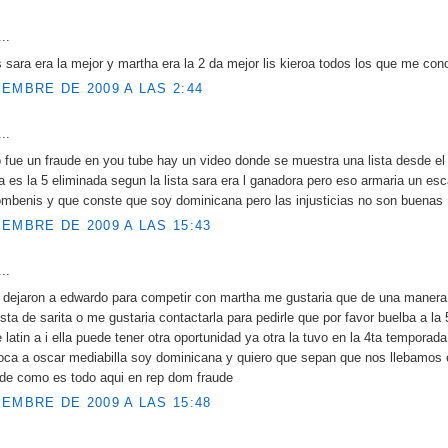
..
sara era la mejor y martha era la 2 da mejor lis kieroa todos los que me co
IEMBRE DE 2009 A LAS 2:44
..
fue un fraude en you tube hay un video donde se muestra una lista desde el 
a es la 5 eliminada segun la lista sara era l ganadora pero eso armaria un esc
ombenis y que conste que soy dominicana pero las injusticias no son buenas
IEMBRE DE 2009 A LAS 15:43
..
to dejaron a edwardo para competir con martha me gustaria que de una manera 
vista de sarita o me gustaria contactarla para pedirle que por favor buelba a la 
latin a i ella puede tener otra oportunidad ya otra la tuvo en la 4ta temporada
oca a oscar mediabilla soy dominicana y quiero que sepan que nos llebamos e
ude como es todo aqui en rep dom fraude
IEMBRE DE 2009 A LAS 15:48
..