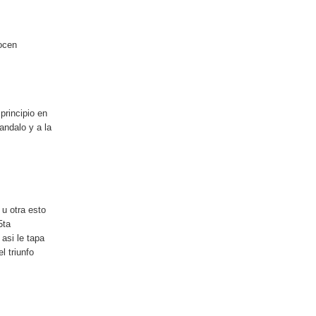
nocen
principio en
andalo y a la
u otra esto
5ta
 asi le tapa
l triunfo