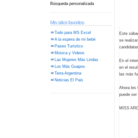
Búsqueda personalizada
Mis sitios favoritos
Todo para MS Excel
Este sábad
A la espera de mi bebé
se realiza
Paseo Turístico
candidatas
Música y Videos
Las Mujeres Más Lindas
En el inte
Los Más Guapos
en el resu
Terra Argentina
las más fu
Noticias El Pais
Ahora les 
puede ser
MISS ARG