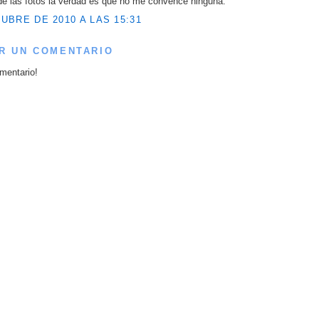
de las fotos la verdad es que no me convence ninguna.
UBRE DE 2010 A LAS 15:31
R UN COMENTARIO
mentario!