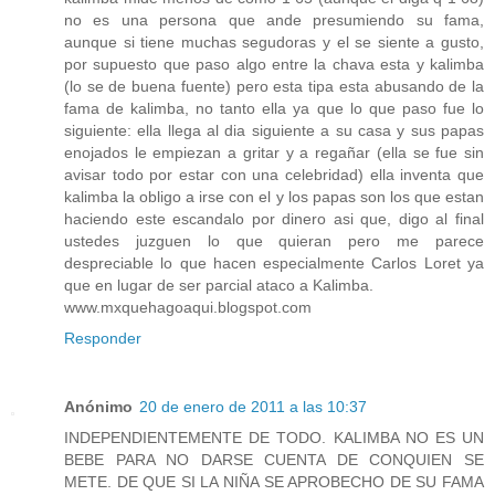
no es una persona que ande presumiendo su fama,
aunque si tiene muchas segudoras y el se siente a gusto,
por supuesto que paso algo entre la chava esta y kalimba
(lo se de buena fuente) pero esta tipa esta abusando de la
fama de kalimba, no tanto ella ya que lo que paso fue lo
siguiente: ella llega al dia siguiente a su casa y sus papas
enojados le empiezan a gritar y a regañar (ella se fue sin
avisar todo por estar con una celebridad) ella inventa que
kalimba la obligo a irse con el y los papas son los que estan
haciendo este escandalo por dinero asi que, digo al final
ustedes juzguen lo que quieran pero me parece
despreciable lo que hacen especialmente Carlos Loret ya
que en lugar de ser parcial ataco a Kalimba.
www.mxquehagoaqui.blogspot.com
Responder
Anónimo
20 de enero de 2011 a las 10:37
INDEPENDIENTEMENTE DE TODO. KALIMBA NO ES UN
BEBE PARA NO DARSE CUENTA DE CONQUIEN SE
METE. DE QUE SI LA NIÑA SE APROBECHO DE SU FAMA