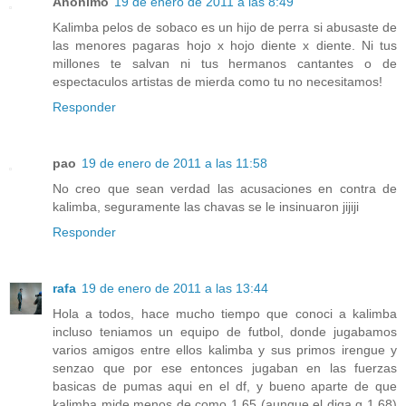
Anónimo
19 de enero de 2011 a las 8:49
Kalimba pelos de sobaco es un hijo de perra si abusaste de
las menores pagaras hojo x hojo diente x diente. Ni tus
millones te salvan ni tus hermanos cantantes o de
espectaculos artistas de mierda como tu no necesitamos!
Responder
pao
19 de enero de 2011 a las 11:58
No creo que sean verdad las acusaciones en contra de
kalimba, seguramente las chavas se le insinuaron jijiji
Responder
rafa
19 de enero de 2011 a las 13:44
Hola a todos, hace mucho tiempo que conoci a kalimba
incluso teniamos un equipo de futbol, donde jugabamos
varios amigos entre ellos kalimba y sus primos irengue y
senzao que por ese entonces jugaban en las fuerzas
basicas de pumas aqui en el df, y bueno aparte de que
kalimba mide menos de como 1 65 (aunque el diga q 1 68)