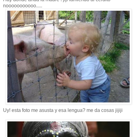
nooooooooooo.....
Uy! esta foto me asusta y esa lengua? me da cosas jijiji