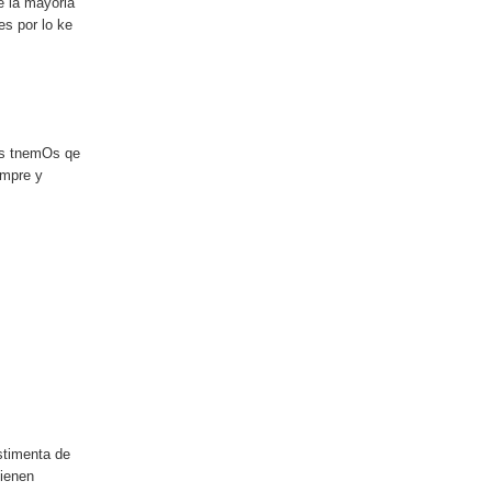
e la mayoria
s por lo ke
es tnemOs qe
empre y
stimenta de
tienen