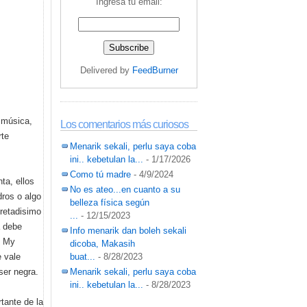
Ingresa tu email:
Delivered by
FeedBurner
 música,
Los comentarios más curiosos
rte
Menarik sekali, perlu saya coba
ini.. kebetulan la...
- 1/17/2026
Como tú madre
- 4/9/2024
ta, ellos
No es ateo...en cuanto a su
ros o algo
belleza física según
pretadisimo
...
- 12/15/2023
a debe
Info menarik dan boleh sekali
, My
dicoba, Makasih
 vale
buat...
- 8/28/2023
ser negra.
Menarik sekali, perlu saya coba
ini.. kebetulan la...
- 8/28/2023
tante de la