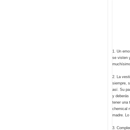
1. Un emo
se visten 
muchísimo
2. La vest
siempre, s
así. Su pa
y deberás 
tener una 
chemical 
madre. Lo 
3. Comple