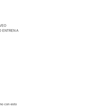
 VEO
O ENTREN A
rno con esto