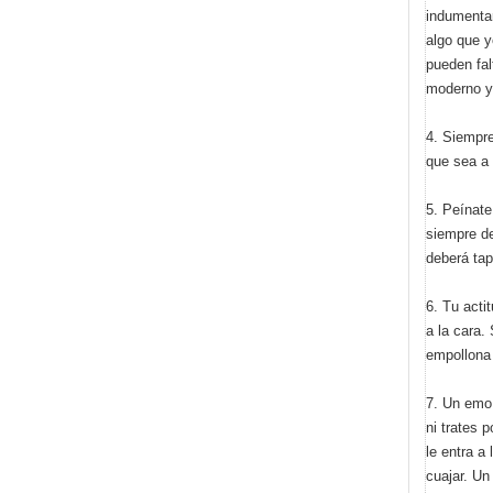
indumentar
algo que y
pueden fal
moderno y 
4. Siempre
que sea a 
5. Peínate
siempre de
deberá tap
6. Tu acti
a la cara.
empollona 
7. Un emo 
ni trates
le entra a
cuajar. Un