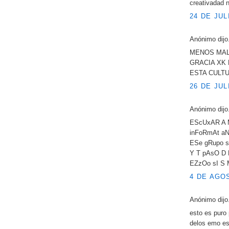
creativadad 
24 DE JUL
Anónimo dijo.
MENOS MAL
GRACIA XK
ESTA CULT
26 DE JUL
Anónimo dijo.
EScUxAR A 
inFoRmAt aN
ESe gRupo s
Y T pAsO D 
EZzOo sI S 
4 DE AGOS
Anónimo dijo.
esto es puro 
delos emo es 