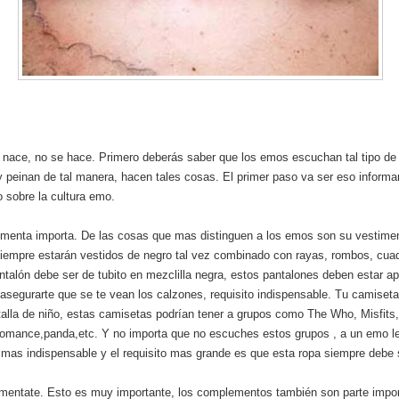
 nace, no se hace. Primero deberás saber que los emos escuchan tal tipo de
y peinan de tal manera, hacen tales cosas. El primer paso va ser eso informa
 sobre la cultura emo.
imenta importa. De las cosas que mas distinguen a los emos son su vestimen
iempre estarán vestidos de negro tal vez combinado con rayas, rombos, cuad
ntalón debe ser de tubito en mezclilla negra, estos pantalones deben estar a
asegurarte que se te vean los calzones, requisito indispensable. Tu camiset
talla de niño, estas camisetas podrían tener a grupos como The Who, Misfits
romance,panda,etc. Y no importa que no escuches estos grupos , a un emo le
mas indispensable y el requisito mas grande es que esta ropa siempre debe 
mentate. Esto es muy importante, los complementos también son parte impor