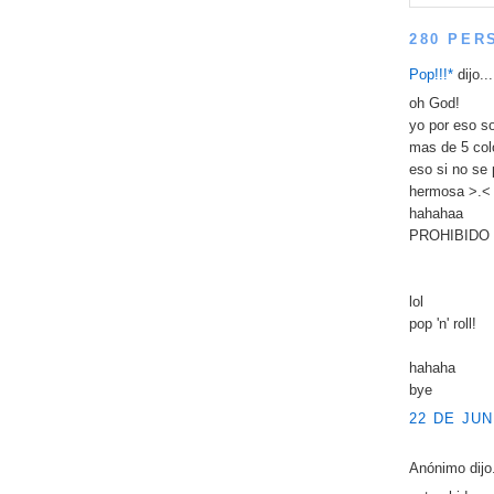
280 PER
Pop!!!*
dijo...
oh God!
yo por eso s
mas de 5 col
eso si no se
hermosa >.<
hahahaa
PROHIBIDO 
lol
pop 'n' roll!
hahaha
bye
22 DE JUN
Anónimo dijo.