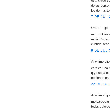
esta chido s
de las perso
los demas te 
7 DE JULI
Okii .. ! dijo..
mm .. nOse y
miirarlOs ra
cuando sean 
9 DE JULI
Anónimo dijo.
esto es una b
q yo sepa es
no tienen nad
22 DE JUL
Anónimo dijo.
me parece q 
todos colores