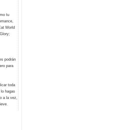
emo tu
Romance,
Eat World
Glory;
res podrán
ero para
icar toda
 lo hagas
 a la vez,
ieve.