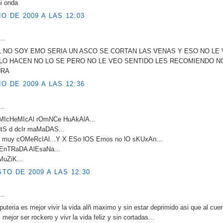
ni onda
IO DE 2009 A LAS 12:03
..
 NO SOY EMO SERIA UN ASCO SE CORTAN LAS VENAS Y ESO NO LE
 LO HACEN NO LO SE PERO NO LE VEO SENTIDO LES RECOMIENDO N
URA
IO DE 2009 A LAS 12:36
..
MIcHeMIcAl rOmNCe HuAkAlA...
tS d dcIr maMaDAS...
 muy cOMeRcIAl...Y X ESo lOS Emos no lO sKUxAn...
EnTRaDA AlEsaNa...
MuZiK...
TO DE 2009 A LAS 12:30
..
puteria es mejor vivir la vida alñ maximo y sin estar deprimido asi que al cue
mejor ser rockero y vivr la vida feliz y sin cortadas...