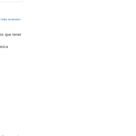
:
l más reciente»
es que tener
usica