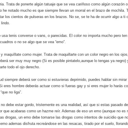
ia. Trata de ponerte algún tatuaje que se vea cariñoso como algún corazón o 
o he notado mucho es que siempre llevan un morral en el brazo de mochila.
tar los cientos de pulseras en los brazos. No se, se te ha de ocurrir algo a ti
lindo.
 usa tenis converse o vans, o parecidas. El color no importa mucho pero ten
cuadros o no se algo que se vea “emo”.
 y maquíllate como mujer. Trata de maquillarte con un color negro en los ojos,
berá ser muy muy negro (Si es posible pintatelo,aunque lo tengas ya negro) 
arte todo el ojo derecho.
tud siempre deberá ser como si estuvieras deprimido, puedes hablar sin mirar 
 Si eres hombre deberás actuar como si fueras gay y si eres mujer lo harás 
“que no liga”.
no debe estar gordo, tristemente es una realidad, así que si estas pasado d
 por que acabaras como un hazme reír. Ademas de eso un emo (aunque no es 
 las drogas, un emo debe tomarse las drogas como intentos de suicidio que no
 emo ademas disfruta recreándose en las resacas, tirado por el suelo, llorand