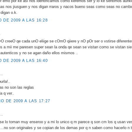
er emo por ke asi nos identificamos como keremos ser y lo ke sentimos aunk
nas nos jiusguen y nos digan rraros y nacos bueno seas como seas no cambie
digan o.k.
O DE 2009 A LAS 16:28
.
O creeO qe cada unO eliige se cOmO qiiere y nO pOr ser o vstirse diferent
ros a mii me paresen super sean la onda qe sean se vistan como se vistan si
autenticos y no se agan daño ellos mismos ..
O DE 2009 A LAS 16:40
..
urla!..
as no son las reglas
a q ver..
IO DE 2009 A LAS 17:27
..
se lo toman muy enseroo y a mi lo unico q m parece q son cm los q usan ve
...no son originales y se copian de los demas por q n saben como hacerlo n 