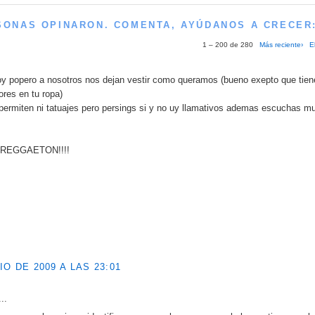
SONAS OPINARON. COMENTA, AYÚDANOS A CRECER
1 – 200 de 280
Más reciente›
E
oy popero a nosotros nos dejan vestir como queramos (bueno exepto que tien
ores en tu ropa)
 permiten ni tatuajes pero persings si y no uy llamativos ademas escuchas m
REGGAETON!!!!
IO DE 2009 A LAS 23:01
..