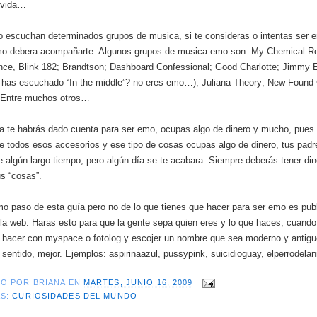
a vida…
 escuchan determinados grupos de musica, si te consideras o intentas ser 
o debera acompañarte. Algunos grupos de musica emo son: My Chemical 
ce, Blink 182; Brandtson; Dashboard Confessional; Good Charlotte; Jimmy 
o has escuchado “In the middle”? no eres emo…); Juliana Theory; New Found 
Entre muchos otros…
a te habrás dado cuenta para ser emo, ocupas algo de dinero y mucho, pues
e todos esos accesorios y ese tipo de cosas ocupas algo de dinero, tus pad
 algún largo tiempo, pero algún día se te acabara. Siempre deberás tener din
s “cosas”.
imo paso de esta guía pero no de lo que tienes que hacer para ser emo es publ
 la web. Haras esto para que la gente sepa quien eres y lo que haces, cuando
 hacer con myspace o fotolog y escojer un nombre que sea moderno y antiguo
e sentido, mejor. Ejemplos: aspirinaazul, pussypink, suicidioguay, elperrodelan
DO POR
BRIANA
EN
MARTES, JUNIO 16, 2009
AS:
CURIOSIDADES DEL MUNDO