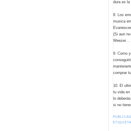
dura es l
8. Los emo
musica em
Evanescen
(Si aun n
Weezer… 
9. Como y
conseguirt
mantenerte
comprar tu
10. El ult
tu vida en
lo deberás
si no tien
PUBLICA
ETIQUET