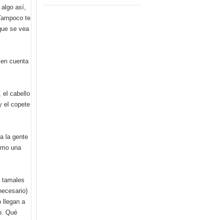
algo así,
 Tampoco te
 que se vea
 en cuenta
 el cabello
y el copete
a la gente
como una
e tamales
necesario)
 llegan a
o. Qué